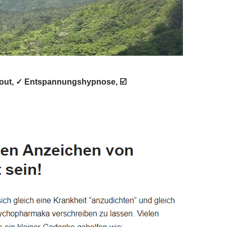
urnout, ✓ Entspannungshypnose, ☑️