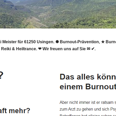
eiki Meister für 61250 Usingen. ✺ Burnout-Prävention, ★ B
Reiki & Heiltrance. ❤ Wir freuen uns auf Sie ✉ ✔.