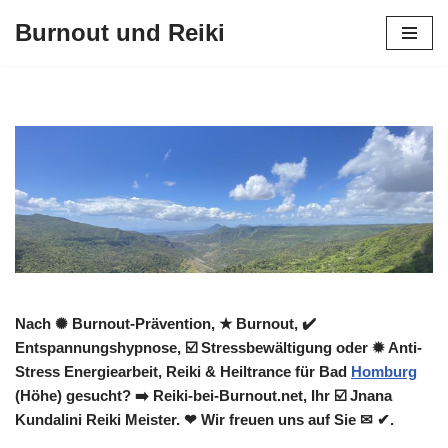
Burnout und Reiki
Zum
Inhalt
springen
Nach ✺ Burnout-Prävention, ★ Burnout, ✔️
Entspannungshypnose, ☑️ Stressbewältigung oder ✹ Anti-
Stress Energiearbeit, Reiki & Heiltrance für Bad
Homburg
(Höhe) gesucht? ➡️ Reiki-bei-Burnout.net, Ihr ☑️ Jnana
Kundalini Reiki Meister. ❤ Wir freuen uns auf Sie ✉ ✔.