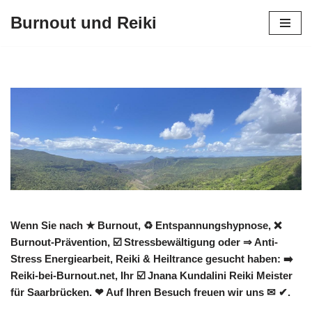
Burnout und Reiki
Zum
Inhalt
springen
Wenn Sie nach ★ Burnout, ♻ Entspannungshypnose, ❌
Burnout-Prävention, ☑️ Stressbewältigung oder ⇒ Anti-
Stress Energiearbeit, Reiki & Heiltrance gesucht haben: ➡️
Reiki-bei-Burnout.net, Ihr ☑️ Jnana Kundalini Reiki Meister
für Saarbrücken. ❤ Auf Ihren Besuch freuen wir uns ✉ ✔.