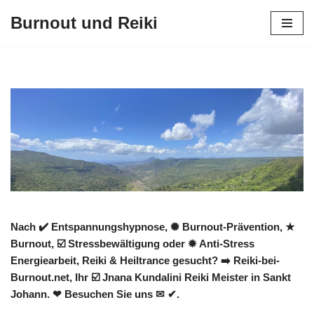
Burnout und Reiki
Zum
Inhalt
springen
Nach ✔️ Entspannungshypnose, ✺ Burnout-Prävention, ★
Burnout, ☑️ Stressbewältigung oder ✹ Anti-Stress
Energiearbeit, Reiki & Heiltrance gesucht? ➡️ Reiki-bei-
Burnout.net, Ihr ☑️ Jnana Kundalini Reiki Meister in Sankt
Johann. ❤ Besuchen Sie uns ✉ ✔.