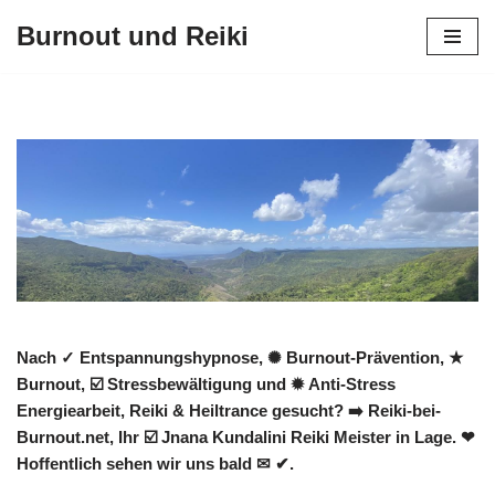
Burnout und Reiki
Zum
Inhalt
springen
Nach ✓ Entspannungshypnose, ✺ Burnout-Prävention, ★
Burnout, ☑️ Stressbewältigung und ✹ Anti-Stress
Energiearbeit, Reiki & Heiltrance gesucht? ➡️ Reiki-bei-
Burnout.net, Ihr ☑️ Jnana Kundalini Reiki Meister in Lage. ❤
Hoffentlich sehen wir uns bald ✉ ✔.