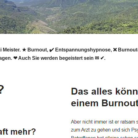
eiki Meister. ★ Burnout, ✔️ Entspannungshypnose, ❌ Burnout
Hagen. ❤ Auch Sie werden begeistert sein ✉ ✔.