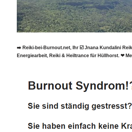
➡️ Reiki-bei-Burnout.net, Ihr ☑️ Jnana Kundalini R
Energiearbeit, Reiki & Heiltrance für Hüllhorst. ❤ M