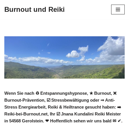
Burnout und Reiki
Zum
Inhalt
springen
Wenn Sie nach ♻ Entspannungshypnose, ★ Burnout, ❌
Burnout-Prävention, ☑️ Stressbewältigung oder ⇒ Anti-
Stress Energiearbeit, Reiki & Heiltrance gesucht haben: ➡️
Reiki-bei-Burnout.net, Ihr ☑️ Jnana Kundalini Reiki Meister
in 54568 Gerolstein. ❤ Hoffentlich sehen wir uns bald ✉ ✔.