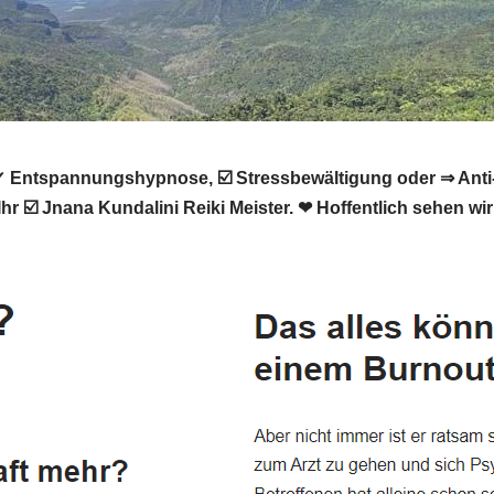
Entspannungshypnose, ☑️ Stressbewältigung oder ⇒ Anti-St
hr ☑️ Jnana Kundalini Reiki Meister. ❤ Hoffentlich sehen wi