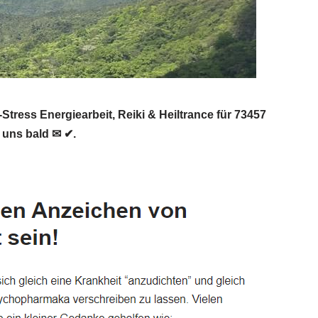
ress Energiearbeit, Reiki & Heiltrance für 73457
r uns bald ✉ ✔.