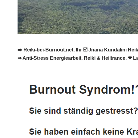
➡️ Reiki-bei-Burnout.net, Ihr ☑️ Jnana Kundalini R
⇒ Anti-Stress Energiearbeit, Reiki & Heiltrance. ❤ 