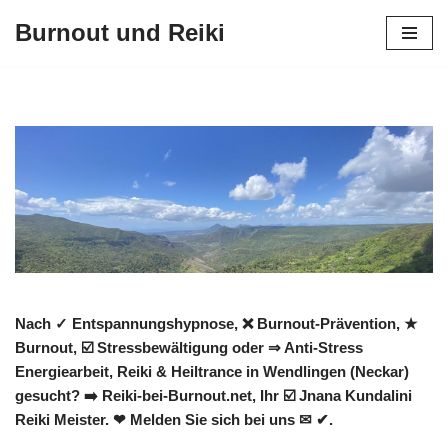
Burnout und Reiki
Zum
Inhalt
springen
Nach ✓ Entspannungshypnose, ❌ Burnout-Prävention, ★
Burnout, ☑️ Stressbewältigung oder ⇒ Anti-Stress
Energiearbeit, Reiki & Heiltrance in Wendlingen (Neckar)
gesucht? ➡️ Reiki-bei-Burnout.net, Ihr ☑️ Jnana Kundalini
Reiki Meister. ❤ Melden Sie sich bei uns ✉ ✔.