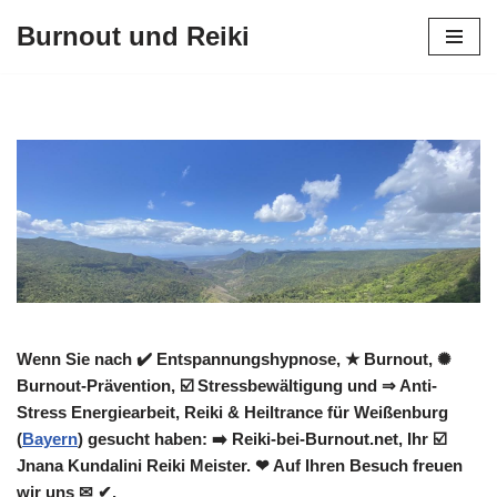
Burnout und Reiki
Zum
Inhalt
springen
Wenn Sie nach ✔️ Entspannungshypnose, ★ Burnout, ✺
Burnout-Prävention, ☑️ Stressbewältigung und ⇒ Anti-
Stress Energiearbeit, Reiki & Heiltrance für Weißenburg
(
Bayern
) gesucht haben: ➡️ Reiki-bei-Burnout.net, Ihr ☑️
Jnana Kundalini Reiki Meister. ❤ Auf Ihren Besuch freuen
wir uns ✉ ✔.