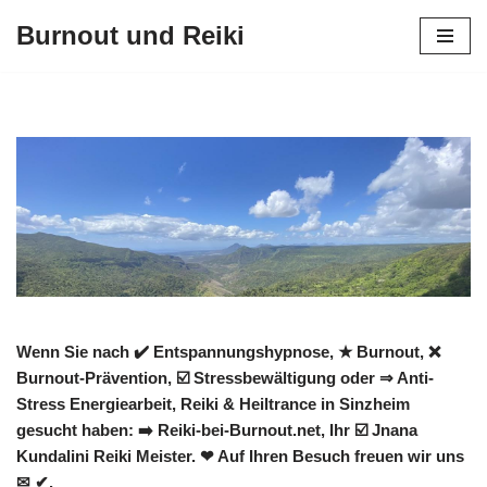
Burnout und Reiki
Zum
Inhalt
springen
Wenn Sie nach ✔️ Entspannungshypnose, ★ Burnout, ❌
Burnout-Prävention, ☑️ Stressbewältigung oder ⇒ Anti-
Stress Energiearbeit, Reiki & Heiltrance in Sinzheim
gesucht haben: ➡️ Reiki-bei-Burnout.net, Ihr ☑️ Jnana
Kundalini Reiki Meister. ❤ Auf Ihren Besuch freuen wir uns
✉ ✔.