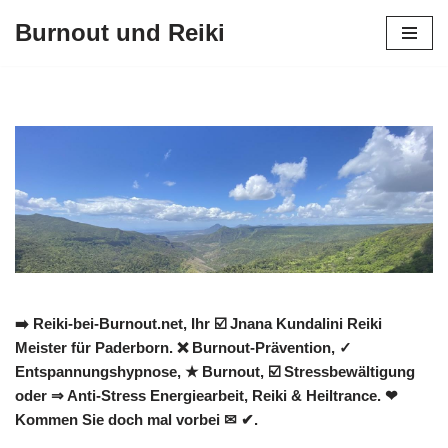
Burnout und Reiki
Zum
Inhalt
springen
➡️ Reiki-bei-Burnout.net, Ihr ☑️ Jnana Kundalini Reiki
Meister für Paderborn. ❌ Burnout-Prävention, ✓
Entspannungshypnose, ★ Burnout, ☑️ Stressbewältigung
oder ⇒ Anti-Stress Energiearbeit, Reiki & Heiltrance. ❤
Kommen Sie doch mal vorbei ✉ ✔.