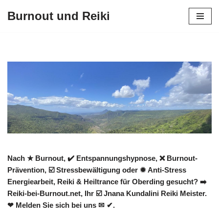
Burnout und Reiki
Zum
Inhalt
springen
Nach ★ Burnout, ✔️ Entspannungshypnose, ❌ Burnout-
Prävention, ☑️ Stressbewältigung oder ✹ Anti-Stress
Energiearbeit, Reiki & Heiltrance für Oberding gesucht? ➡️
Reiki-bei-Burnout.net, Ihr ☑️ Jnana Kundalini Reiki Meister.
❤ Melden Sie sich bei uns ✉ ✔.