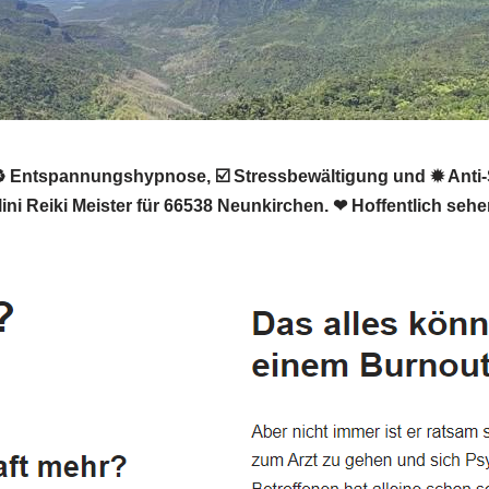
 Entspannungshypnose, ☑️ Stressbewältigung und ✹ Anti-St
lini Reiki Meister für 66538 Neunkirchen. ❤ Hoffentlich sehe