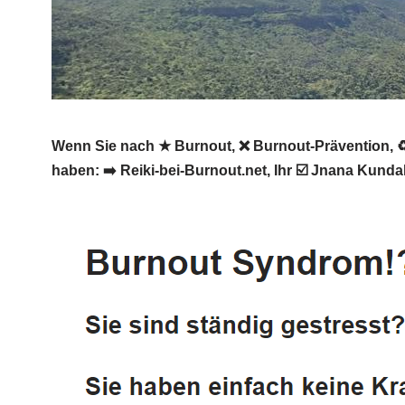
Wenn Sie nach ★ Burnout, ❌ Burnout-Prävention, ♻
haben: ➡️ Reiki-bei-Burnout.net, Ihr ☑️ Jnana Kunda