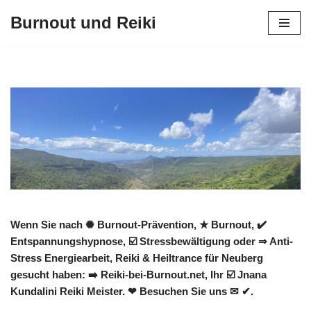
Burnout und Reiki
Zum
Inhalt
springen
Wenn Sie nach ✺ Burnout-Prävention, ★ Burnout, ✔️
Entspannungshypnose, ☑️ Stressbewältigung oder ⇒ Anti-
Stress Energiearbeit, Reiki & Heiltrance für Neuberg
gesucht haben: ➡️ Reiki-bei-Burnout.net, Ihr ☑️ Jnana
Kundalini Reiki Meister. ❤ Besuchen Sie uns ✉ ✔.