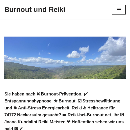
Burnout und Reiki
Zum
Inhalt
springen
Sie haben nach ❌ Burnout-Prävention, ✔️
Entspannungshypnose, ★ Burnout, ☑️ Stressbewältigung
und ✹ Anti-Stress Energiearbeit, Reiki & Heiltrance für
74172 Neckarsulm gesucht? ➡️ Reiki-bei-Burnout.net, Ihr ☑️
Jnana Kundalini Reiki Meister. ❤ Hoffentlich sehen wir uns
bald ✉ ✔.