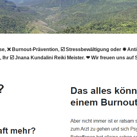
❌ Burnout-Prävention, ☑️ Stressbewältigung oder ✹ Anti-St
Ihr ☑️ Jnana Kundalini Reiki Meister. ❤ Wir freuen uns auf 