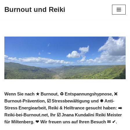
Burnout und Reiki
Zum
Inhalt
springen
Wenn Sie nach ★ Burnout, ♻ Entspannungshypnose, ❌
Burnout-Prävention, ☑️ Stressbewältigung und ✹ Anti-
Stress Energiearbeit, Reiki & Heiltrance gesucht haben: ➡️
Reiki-bei-Burnout.net, Ihr ☑️ Jnana Kundalini Reiki Meister
für Miltenberg. ❤ Wir freuen uns auf Ihren Besuch ✉ ✔.