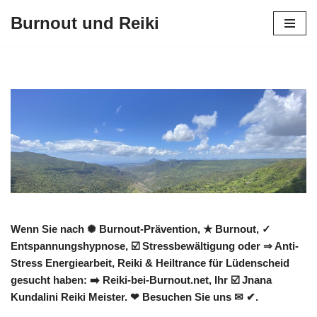
Burnout und Reiki
Zum
Inhalt
springen
Wenn Sie nach ✺ Burnout-Prävention, ★ Burnout, ✓
Entspannungshypnose, ☑️ Stressbewältigung oder ⇒ Anti-
Stress Energiearbeit, Reiki & Heiltrance für Lüdenscheid
gesucht haben: ➡️ Reiki-bei-Burnout.net, Ihr ☑️ Jnana
Kundalini Reiki Meister. ❤ Besuchen Sie uns ✉ ✔.