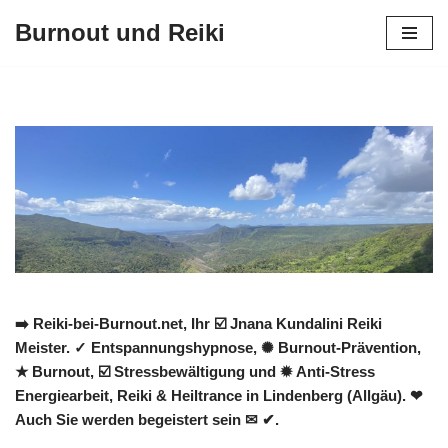
Burnout und Reiki
Zum
Inhalt
springen
➡️ Reiki-bei-Burnout.net, Ihr ☑️ Jnana Kundalini Reiki
Meister. ✓ Entspannungshypnose, ✺ Burnout-Prävention,
★ Burnout, ☑️ Stressbewältigung und ✹ Anti-Stress
Energiearbeit, Reiki & Heiltrance in Lindenberg (Allgäu). ❤
Auch Sie werden begeistert sein ✉ ✔.