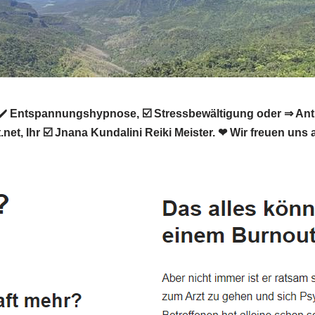
️ Entspannungshypnose, ☑️ Stressbewältigung oder ⇒ Anti-S
net, Ihr ☑️ Jnana Kundalini Reiki Meister. ❤ Wir freuen uns 