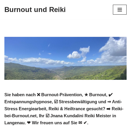
Burnout und Reiki
Zum
Inhalt
springen
Sie haben nach ❌ Burnout-Prävention, ★ Burnout, ✔️
Entspannungshypnose, ☑️ Stressbewältigung und ⇒ Anti-
Stress Energiearbeit, Reiki & Heiltrance gesucht? ➡️ Reiki-
bei-Burnout.net, Ihr ☑️ Jnana Kundalini Reiki Meister in
Langenau. ❤ Wir freuen uns auf Sie ✉ ✔.