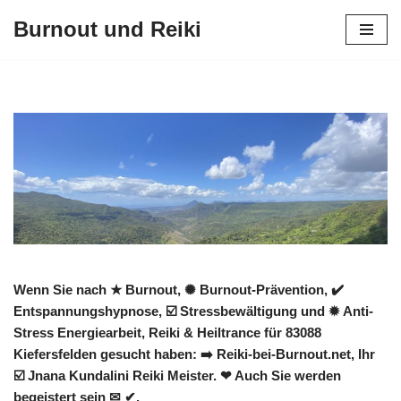
Burnout und Reiki
Zum
Inhalt
springen
Wenn Sie nach ★ Burnout, ✺ Burnout-Prävention, ✔️
Entspannungshypnose, ☑️ Stressbewältigung und ✹ Anti-
Stress Energiearbeit, Reiki & Heiltrance für 83088
Kiefersfelden gesucht haben: ➡️ Reiki-bei-Burnout.net, Ihr
☑️ Jnana Kundalini Reiki Meister. ❤ Auch Sie werden
begeistert sein ✉ ✔.