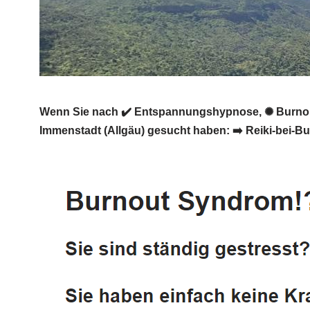
Wenn Sie nach ✔️ Entspannungshypnose, ✺ Burnout-P
Immenstadt (Allgäu) gesucht haben: ➡️ Reiki-bei-Bur