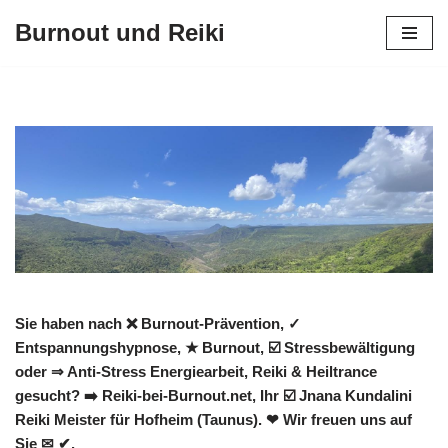
Burnout und Reiki
Zum
Inhalt
springen
Sie haben nach ❌ Burnout-Prävention, ✓
Entspannungshypnose, ★ Burnout, ☑️ Stressbewältigung
oder ⇒ Anti-Stress Energiearbeit, Reiki & Heiltrance
gesucht? ➡️ Reiki-bei-Burnout.net, Ihr ☑️ Jnana Kundalini
Reiki Meister für Hofheim (Taunus). ❤ Wir freuen uns auf
Sie ✉ ✔.