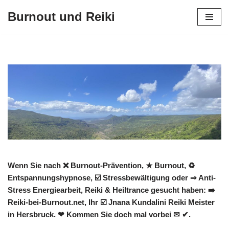
Burnout und Reiki
Zum
Inhalt
springen
Wenn Sie nach ❌ Burnout-Prävention, ★ Burnout, ♻
Entspannungshypnose, ☑️ Stressbewältigung oder ⇒ Anti-
Stress Energiearbeit, Reiki & Heiltrance gesucht haben: ➡️
Reiki-bei-Burnout.net, Ihr ☑️ Jnana Kundalini Reiki Meister
in Hersbruck. ❤ Kommen Sie doch mal vorbei ✉ ✔.