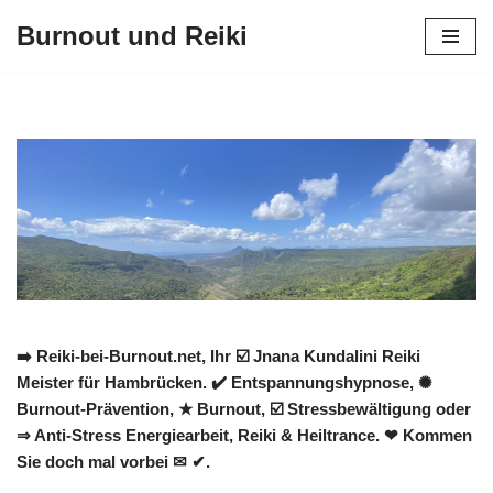
Burnout und Reiki
Zum
Inhalt
springen
➡️ Reiki-bei-Burnout.net, Ihr ☑️ Jnana Kundalini Reiki
Meister für Hambrücken. ✔️ Entspannungshypnose, ✺
Burnout-Prävention, ★ Burnout, ☑️ Stressbewältigung oder
⇒ Anti-Stress Energiearbeit, Reiki & Heiltrance. ❤ Kommen
Sie doch mal vorbei ✉ ✔.