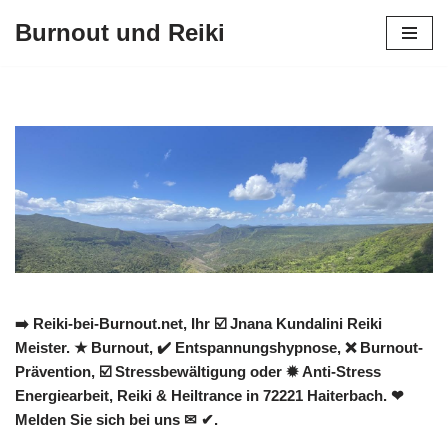
Burnout und Reiki
Zum
Inhalt
springen
➡️ Reiki-bei-Burnout.net, Ihr ☑️ Jnana Kundalini Reiki
Meister. ★ Burnout, ✔️ Entspannungshypnose, ❌ Burnout-
Prävention, ☑️ Stressbewältigung oder ✹ Anti-Stress
Energiearbeit, Reiki & Heiltrance in 72221 Haiterbach. ❤
Melden Sie sich bei uns ✉ ✔.