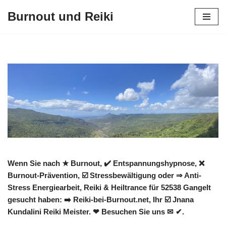
Burnout und Reiki
Zum
Inhalt
springen
Wenn Sie nach ★ Burnout, ✔️ Entspannungshypnose, ❌
Burnout-Prävention, ☑️ Stressbewältigung oder ⇒ Anti-
Stress Energiearbeit, Reiki & Heiltrance für 52538 Gangelt
gesucht haben: ➡️ Reiki-bei-Burnout.net, Ihr ☑️ Jnana
Kundalini Reiki Meister. ❤ Besuchen Sie uns ✉ ✔.