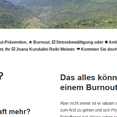
rävention, ★ Burnout, ☑️ Stressbewältigung oder ✹ Anti-St
t, Ihr ☑️ Jnana Kundalini Reiki Meister. ❤ Kommen Sie doch