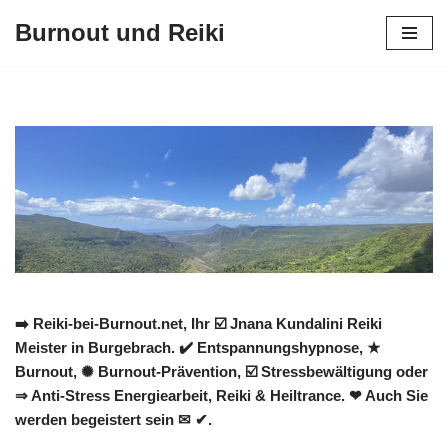
Burnout und Reiki
Zum
Inhalt
springen
➡️ Reiki-bei-Burnout.net, Ihr ☑️ Jnana Kundalini Reiki
Meister in Burgebrach. ✔️ Entspannungshypnose, ★
Burnout, ✺ Burnout-Prävention, ☑️ Stressbewältigung oder
⇒ Anti-Stress Energiearbeit, Reiki & Heiltrance. ❤ Auch Sie
werden begeistert sein ✉ ✔.