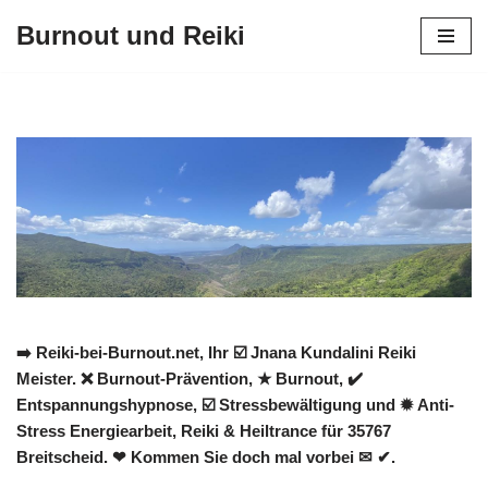
Burnout und Reiki
Zum
Inhalt
springen
➡️ Reiki-bei-Burnout.net, Ihr ☑️ Jnana Kundalini Reiki
Meister. ❌ Burnout-Prävention, ★ Burnout, ✔️
Entspannungshypnose, ☑️ Stressbewältigung und ✹ Anti-
Stress Energiearbeit, Reiki & Heiltrance für 35767
Breitscheid. ❤ Kommen Sie doch mal vorbei ✉ ✔.