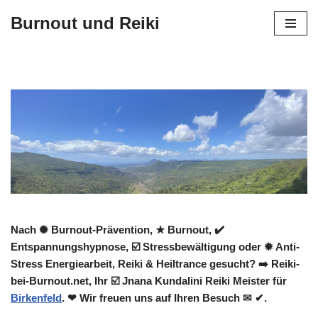
Burnout und Reiki
Zum
Inhalt
springen
Nach ✺ Burnout-Prävention, ★ Burnout, ✔️
Entspannungshypnose, ☑️ Stressbewältigung oder ✹ Anti-
Stress Energiearbeit, Reiki & Heiltrance gesucht? ➡️ Reiki-
bei-Burnout.net, Ihr ☑️ Jnana Kundalini Reiki Meister für
Birkenfeld
. ❤ Wir freuen uns auf Ihren Besuch ✉ ✔.