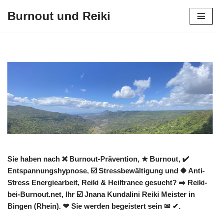
Burnout und Reiki
Zum
Inhalt
springen
Sie haben nach ❌ Burnout-Prävention, ★ Burnout, ✔️
Entspannungshypnose, ☑️ Stressbewältigung und ✹ Anti-
Stress Energiearbeit, Reiki & Heiltrance gesucht? ➡️ Reiki-
bei-Burnout.net, Ihr ☑️ Jnana Kundalini Reiki Meister in
Bingen (Rhein). ❤ Sie werden begeistert sein ✉ ✔.