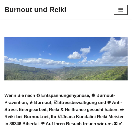
Burnout und Reiki
Zum
Inhalt
springen
Wenn Sie nach ♻ Entspannungshypnose, ✺ Burnout-
Prävention, ★ Burnout, ☑️ Stressbewältigung und ✹ Anti-
Stress Energiearbeit, Reiki & Heiltrance gesucht haben: ➡️
Reiki-bei-Burnout.net, Ihr ☑️ Jnana Kundalini Reiki Meister
in 89346 Bibertal. ❤ Auf Ihren Besuch freuen wir uns ✉ ✔.