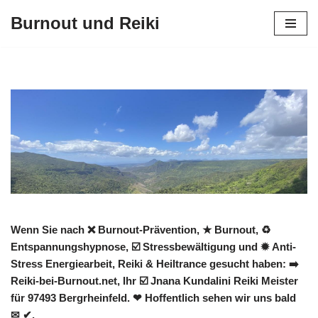
Burnout und Reiki
Zum
Inhalt
springen
Wenn Sie nach ❌ Burnout-Prävention, ★ Burnout, ♻
Entspannungshypnose, ☑️ Stressbewältigung und ✹ Anti-
Stress Energiearbeit, Reiki & Heiltrance gesucht haben: ➡️
Reiki-bei-Burnout.net, Ihr ☑️ Jnana Kundalini Reiki Meister
für 97493 Bergrheinfeld. ❤ Hoffentlich sehen wir uns bald
✉ ✔.