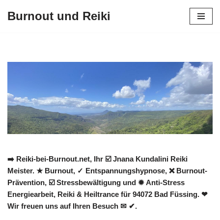
Burnout und Reiki
Zum
Inhalt
springen
➡️ Reiki-bei-Burnout.net, Ihr ☑️ Jnana Kundalini Reiki
Meister. ★ Burnout, ✓ Entspannungshypnose, ❌ Burnout-
Prävention, ☑️ Stressbewältigung und ✹ Anti-Stress
Energiearbeit, Reiki & Heiltrance für 94072 Bad Füssing. ❤
Wir freuen uns auf Ihren Besuch ✉ ✔.