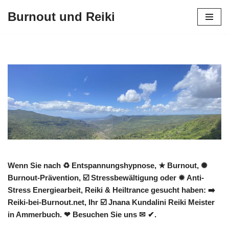
Burnout und Reiki
Zum
Inhalt
springen
Wenn Sie nach ♻ Entspannungshypnose, ★ Burnout, ✺
Burnout-Prävention, ☑️ Stressbewältigung oder ✹ Anti-
Stress Energiearbeit, Reiki & Heiltrance gesucht haben: ➡️
Reiki-bei-Burnout.net, Ihr ☑️ Jnana Kundalini Reiki Meister
in Ammerbuch. ❤ Besuchen Sie uns ✉ ✔.