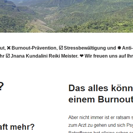
❌ Burnout-Prävention, ☑️ Stressbewältigung und ✹ Anti-Str
hr ☑️ Jnana Kundalini Reiki Meister. ❤ Wir freuen uns auf I